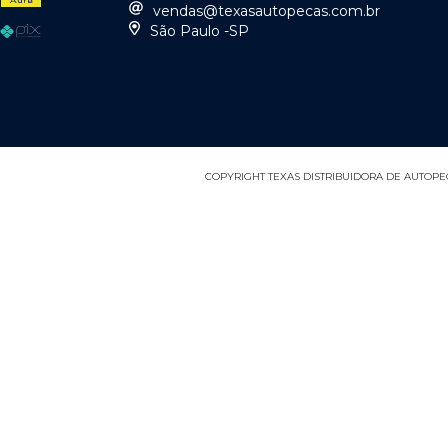
vendas@texasautopecas.com.br
São Paulo -SP
COPYRIGHT TEXAS DISTRIBUIDORA DE AUTOPEÇA