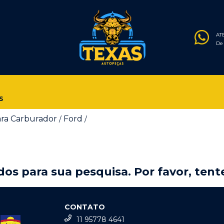
AT
De 
S
ara Carburador
Ford
/
/
os para sua pesquisa. Por favor, tente
CONTATO
11 95778 4641