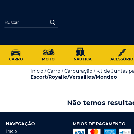
CARRO
MOTO
NÁUTICA
ACESSÓRIO
Início
Carro
Carburação
Kit de Juntas p
/
/
/
Escort/Royalle/Versailles/Mondeo
Não temos resultad
NAVEGAÇÃO
MEIOS DE PAGAMENTO
Início