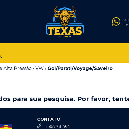
AT
De 
S
 Alta Pressão
VW
Gol/Parati/Voyage/Saveiro
/
/
os para sua pesquisa. Por favor, tente
CONTATO
11 95778 4641