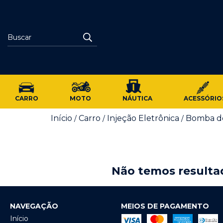
CARRO
MOTO
NÁUTICA
ACESSÓRIO
Início
Carro
Injeção Eletrônica
Bomba de
/
/
/
Não temos resultad
NAVEGAÇÃO
MEIOS DE PAGAMENTO
Início