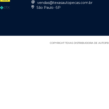
vendas@texasautopecas.com.br
São Paulo -SP
COPYRIGHT TEXAS DISTRIBUIDORA DE AUTOPEÇA