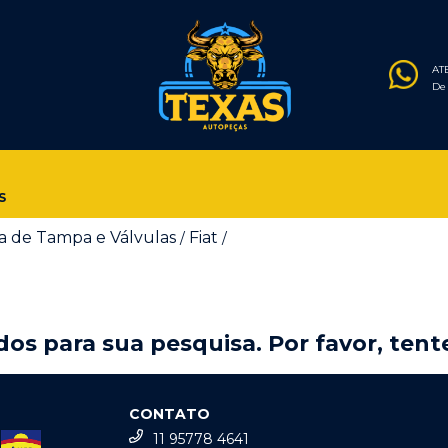
AT
De 
S
a de Tampa e Válvulas
Fiat
/
/
os para sua pesquisa. Por favor, tente
CONTATO
11 95778 4641