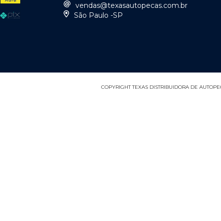
vendas@texasautopecas.com.br
São Paulo -SP
COPYRIGHT TEXAS DISTRIBUIDORA DE AUTOPEÇA