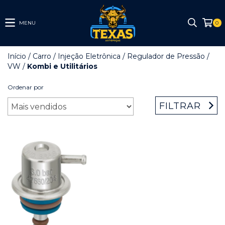
MENU
0
Início
/
Carro
/
Injeção Eletrônica
/
Regulador de Pressão
/
VW
/
Kombi e Utilitários
Ordenar por
FILTRAR