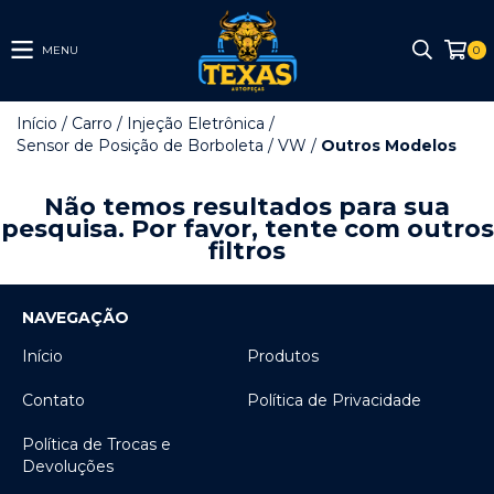
MENU
0
Início
/
Carro
/
Injeção Eletrônica
/
Sensor de Posição de Borboleta
/
VW
/
Outros Modelos
Não temos resultados para sua
pesquisa. Por favor, tente com outros
filtros
NAVEGAÇÃO
Início
Produtos
Contato
Política de Privacidade
Política de Trocas e
Devoluções