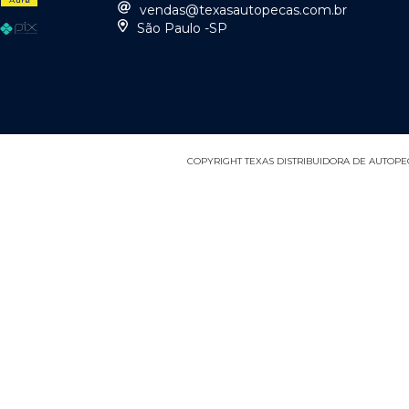
vendas@texasautopecas.com.br
São Paulo -SP
COPYRIGHT TEXAS DISTRIBUIDORA DE AUTOPEÇA