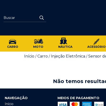
CARRO
MOTO
NÁUTICA
ACESSÓRIO
Início
Carro
Injeção Eletrônica
Sensor d
/
/
/
Não temos resultad
NAVEGAÇÃO
MEIOS DE PAGAMENTO
Início