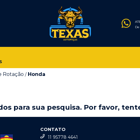
AT
De 
S
e Rotação
Honda
/
os para sua pesquisa. Por favor, tente
CONTATO
11 95778 4641