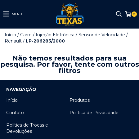
MENU
0
Início
/
Carro
/
Injeção Eletrônica
/
Sensor de Velocidade
/
Renault
/
LP-206283/2000
Não temos resultados para sua
pesquisa. Por favor, tente com outros
filtros
NAVEGAÇÃO
Início
Produtos
Contato
Política de Privacidade
Política de Trocas e
Devoluções