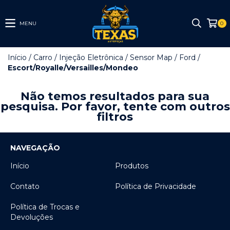
MENU
0
Início
/
Carro
/
Injeção Eletrônica
/
Sensor Map
/
Ford
/
Escort/Royalle/Versailles/Mondeo
Não temos resultados para sua
pesquisa. Por favor, tente com outros
filtros
NAVEGAÇÃO
Início
Produtos
Contato
Política de Privacidade
Política de Trocas e
Devoluções