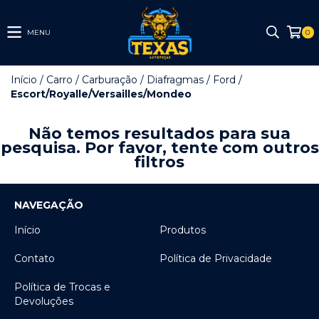
MENU
0
Início
/
Carro
/
Carburação
/
Diafragmas
/
Ford
/
Escort/Royalle/Versailles/Mondeo
Não temos resultados para sua
pesquisa. Por favor, tente com outros
filtros
NAVEGAÇÃO
Início
Produtos
Contato
Política de Privacidade
Política de Trocas e
Devoluções