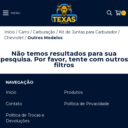
MENU
0
Início
/
Carro
/
Carburação
/
Kit de Juntas para Carburador
/
Chevrolet
/
Outros Modelos
Não temos resultados para sua
pesquisa. Por favor, tente com outros
filtros
NAVEGAÇÃO
Início
Produtos
Contato
Política de Privacidade
Política de Trocas e
Devoluções