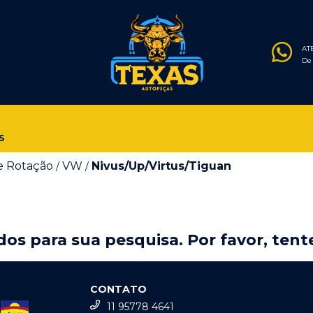
AT
De 
S
e Rotação
VW
Nivus/Up/Virtus/Tiguan
/
/
os para sua pesquisa. Por favor, tente
CONTATO
11 95778 4641