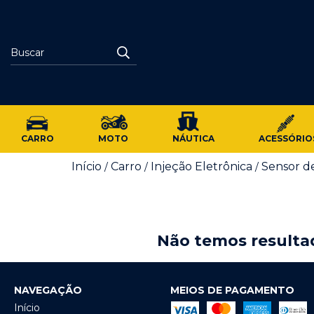
CARRO
MOTO
NÁUTICA
ACESSÓRIO
Início
Carro
Injeção Eletrônica
Sensor d
/
/
/
Não temos resultad
NAVEGAÇÃO
MEIOS DE PAGAMENTO
Início