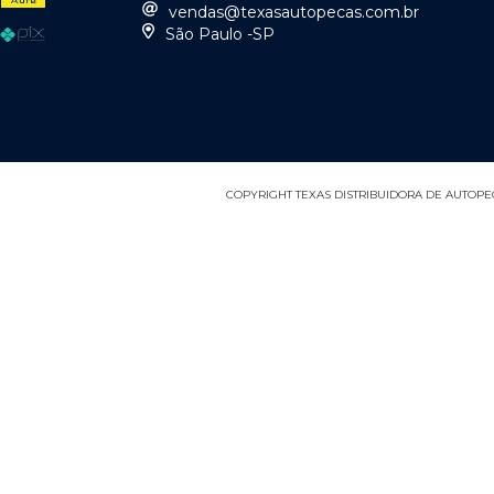
vendas@texasautopecas.com.br
São Paulo -SP
COPYRIGHT TEXAS DISTRIBUIDORA DE AUTOPEÇA