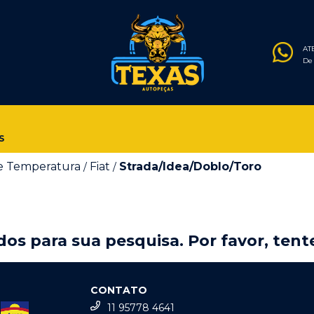
AT
De 
S
e Temperatura
Fiat
Strada/Idea/Doblo/Toro
/
/
os para sua pesquisa. Por favor, tente
CONTATO
11 95778 4641