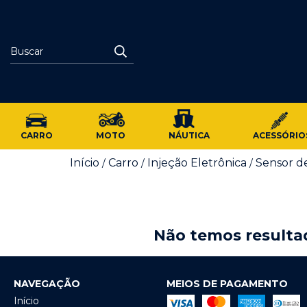
CARRO
MOTO
NÁUTICA
ACESSÓRIO
Início
Carro
Injeção Eletrônica
Sensor d
/
/
/
Não temos resultad
NAVEGAÇÃO
MEIOS DE PAGAMENTO
Início