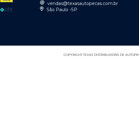
vendas@texasautopecas.com.br
São Paulo -SP
COPYRIGHT TEXAS DISTRIBUIDORA DE AUTOPEÇA