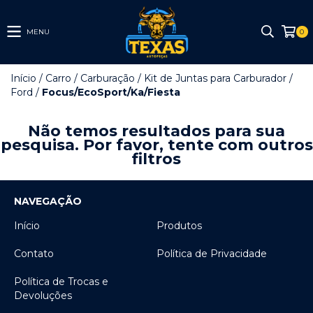
MENU
0
Início
/
Carro
/
Carburação
/
Kit de Juntas para Carburador
/
Ford
/
Focus/EcoSport/Ka/Fiesta
Não temos resultados para sua
pesquisa. Por favor, tente com outros
filtros
NAVEGAÇÃO
Início
Produtos
Contato
Política de Privacidade
Política de Trocas e
Devoluções