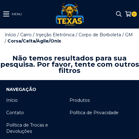
MENU
0
Início
/
Carro
/
Injeção Eletrônica
/
Corpo de Borboleta
/
GM
/
Corsa/Celta/Agile/Onix
Não temos resultados para sua
pesquisa. Por favor, tente com outros
filtros
NAVEGAÇÃO
Início
Produtos
Contato
Política de Privacidade
Política de Trocas e
Devoluções