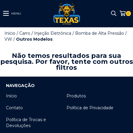
MENU
0
Início
/
Carro
/
Injeção Eletrônica
/
Bomba de Alta Pressão
/
VW
/
Outros Modelos
Não temos resultados para sua
pesquisa. Por favor, tente com outros
filtros
NAVEGAÇÃO
Início
Produtos
Contato
Política de Privacidade
Política de Trocas e
Devoluções