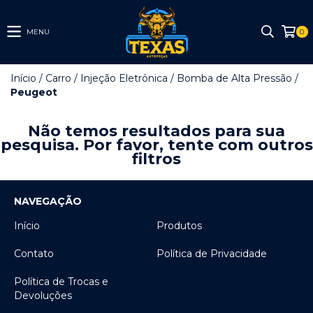
MENU
0
Início
/
Carro
/
Injeção Eletrônica
/
Bomba de Alta Pressão
/
Peugeot
Não temos resultados para sua
pesquisa. Por favor, tente com outros
filtros
NAVEGAÇÃO
Início
Produtos
Contato
Política de Privacidade
Política de Trocas e
Devoluções