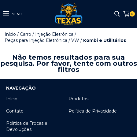
MENU
0
Início
/
Carro
/
Injeção Eletrônica
/
Peças para Injeção Eletrônica
/
VW
/
Kombi e Utilitários
Não temos resultados para sua
pesquisa. Por favor, tente com outros
filtros
NAVEGAÇÃO
Início
Produtos
Contato
Política de Privacidade
Política de Trocas e
Devoluções